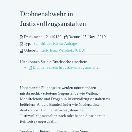
Drohnenabwehr in
Justizvollzugsanstalten
Drucksache:
21/19130
|
Datum:
25. Nov.. 2019
|
Typ:
Schriftliche Kleine Anfrage
|
Urheber:
Karl-Heinz Warnholz (CDU)
Hier können Sie die Drucksache einsehen:
Drohnenabwehr in Justizvollzugsanstalten
Unbemannte Flugobjekte werden mitunter dazu
missbraucht, verbotene Gegenstände wie Waffen,
Mobiltelefone und Drogen in Justizvollzugsanstalten zu
befördern. Andere Bundesländer wie Niedersachsen
denken über Drohnenabwehrsysteme für
Justizvollzugsanstalten nach oder haben diese bereits
(teilweise) angeschafft.
Vor diesem Hintergrund frage ich den Senat: