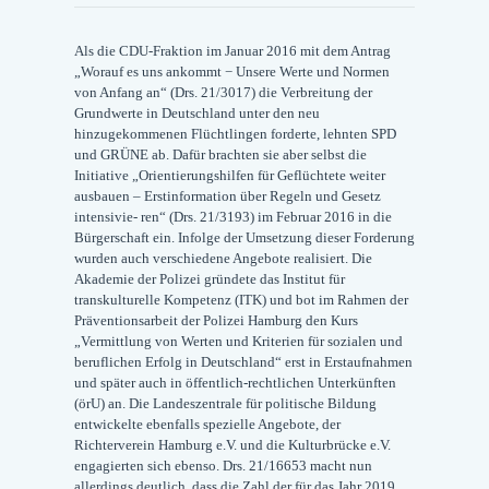
Als die CDU-Fraktion im Januar 2016 mit dem Antrag
„Worauf es uns ankommt − Unsere Werte und Normen
von Anfang an“ (Drs. 21/3017) die Verbreitung der
Grundwerte in Deutschland unter den neu
hinzugekommenen Flüchtlingen forderte, lehnten SPD
und GRÜNE ab. Dafür brachten sie aber selbst die
Initiative „Orientierungshilfen für Geflüchtete weiter
ausbauen – Erstinformation über Regeln und Gesetz
intensivie- ren“ (Drs. 21/3193) im Februar 2016 in die
Bürgerschaft ein. Infolge der Umsetzung dieser Forderung
wurden auch verschiedene Angebote realisiert. Die
Akademie der Polizei gründete das Institut für
transkulturelle Kompetenz (ITK) und bot im Rahmen der
Präventionsarbeit der Polizei Hamburg den Kurs
„Vermittlung von Werten und Kriterien für sozialen und
beruflichen Erfolg in Deutschland“ erst in Erstaufnahmen
und später auch in öffentlich-rechtlichen Unterkünften
(örU) an. Die Landeszentrale für politische Bildung
entwickelte ebenfalls spezielle Angebote, der
Richterverein Hamburg e.V. und die Kulturbrücke e.V.
engagierten sich ebenso. Drs. 21/16653 macht nun
allerdings deutlich, dass die Zahl der für das Jahr 2019