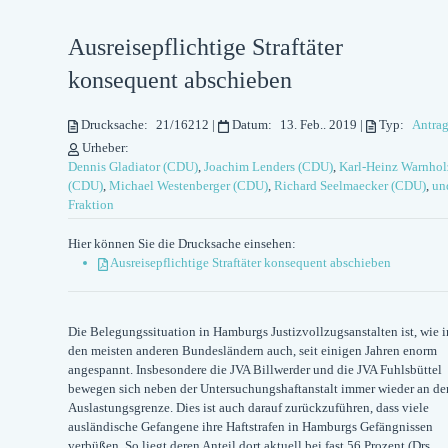
Ausreisepflichtige Straftäter
konsequent abschieben
Drucksache:
21/16212
|
Datum:
13. Feb.. 2019
|
Typ:
Antra
Urheber:
Dennis Gladiator (CDU)
,
Joachim Lenders (CDU)
,
Karl-Heinz Warnhol
(CDU)
,
Michael Westenberger (CDU)
,
Richard Seelmaecker (CDU)
,
un
Fraktion
Hier können Sie die Drucksache einsehen:
Ausreisepflichtige Straftäter konsequent abschieben
Die Belegungssituation in Hamburgs Justizvollzugsanstalten ist, wie i
den meisten anderen Bundesländern auch, seit einigen Jahren enorm
angespannt. Insbesondere die JVA Billwerder und die JVA Fuhlsbüttel
bewegen sich neben der Untersuchungshaftanstalt immer wieder an de
Auslastungsgrenze. Dies ist auch darauf zurückzuführen, dass viele
ausländische Gefangene ihre Haftstrafen in Hamburgs Gefängnissen
verbüßen. So liegt deren Anteil dort aktuell bei fast 56 Prozent (Drs.