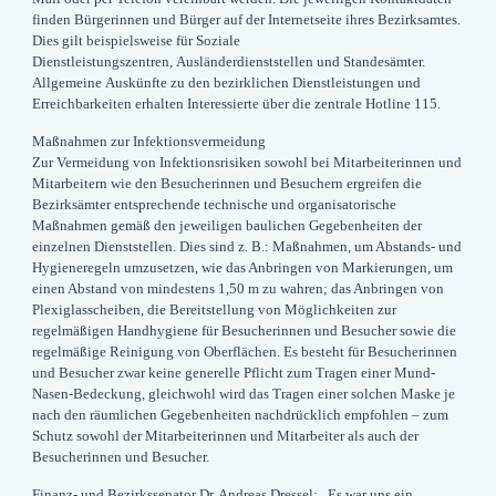
finden Bürgerinnen und Bürger auf der Internetseite ihres Bezirksamtes.
Dies gilt beispielsweise für Soziale
Dienstleistungszentren, Ausländerdienststellen und Standesämter.
Allgemeine Auskünfte zu den bezirklichen Dienstleistungen und
Erreichbarkeiten erhalten Interessierte über die zentrale Hotline 115.
Maßnahmen zur Infektionsvermeidung
Zur Vermeidung von Infektionsrisiken sowohl bei Mitarbeiterinnen und
Mitarbeitern wie den Besucherinnen und Besuchern ergreifen die
Bezirksämter entsprechende technische und organisatorische
Maßnahmen gemäß den jeweiligen baulichen Gegebenheiten der
einzelnen Dienststellen. Dies sind z. B.: Maßnahmen, um Abstands- und
Hygieneregeln umzusetzen, wie das Anbringen von Markierungen, um
einen Abstand von mindestens 1,50 m zu wahren; das Anbringen von
Plexiglasscheiben, die Bereitstellung von Möglichkeiten zur
regelmäßigen Handhygiene für Besucherinnen und Besucher sowie die
regelmäßige Reinigung von Oberflächen. Es besteht für Besucherinnen
und Besucher zwar keine generelle Pflicht zum Tragen einer Mund-
Nasen-Bedeckung, gleichwohl wird das Tragen einer solchen Maske je
nach den räumlichen Gegebenheiten nachdrücklich empfohlen – zum
Schutz sowohl der Mitarbeiterinnen und Mitarbeiter als auch der
Besucherinnen und Besucher.
Finanz- und Bezirkssenator
Dr. Andreas
Dressel
: „Es war uns ein