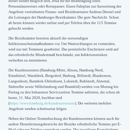
dieser wieder möglich sein, etwa für die Beantragung eines
Personalausweises oder Reisepasses. Einen Fahrplan zur Ausweitung der
Angebote vereinbarten Finanz- und Bezirkssenator Andreas Dressel und
die Leitungen der Hamburger Bezirksämter. Die gute Nachricht: Schon
ab heute können wieder online und per Telefon über die 115 Termine
gebucht werden.
Die Bezirksämter bereiten aktuell die notwendigen
Infektionsschutzmaßnahmen vor. Um Warteschlangen zu vermeiden,
wird nur mit Terminen gearbeitet. Das persönliche Erscheinen wird auf
das erforderliche Mindestmaß beschränkt, um Infektionsrisiken
weiterhin zu minimieren.
Die Kundenzentren (Hamburg-Mitte, Altona, Hamburg-Nord,
Eimsbüttel, Wandsbek, Bergedorf, Harburg, Billstedt, Blankenese,
Langenhorn, Barmbek-Uhlenhorst, Lokstedt, Rahlstedt, Alstertal,
Süderelbe sowie Wilhelmsburg und Bramfeld) werden von Montag bis
Freitag zu den bekannten Servicezeiten Termine anbieten, die schon ab
heute, 11. Mai 2020, buchbar sind
(
https://www.hamburg.de/kundenzentrum/
). Die weiteren mobilen
Angebote werden schrittweise folgen.
Neben der Online-Terminbuchung der Kundenzentren können auch für
andere Dienstleistungsbereiche der Bezirke erforderliche Termine per E-
Mail oder per Telefon vereinbart werden. Die jeweiligen Kontaktdaten