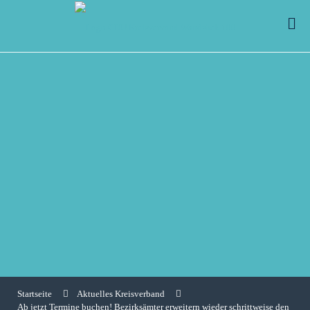
Startseite
Aktuelles Kreisverband
Ab jetzt Termine buchen! Bezirksämter erweitern wieder schrittweise den