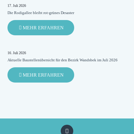
17. Juli 2026
Die Rodigallee bleibt rot-grünes Desaster
-
MEHR ERFAHREN
DIE
RODIGALLEE
BLEIBT
ROT-
16. Juli 2026
GRÜNES
Aktuelle Baustellenübersicht für den Bezirk Wandsbek im Juli 2026
DESASTER
-
MEHR ERFAHREN
AKTUELLE
BAUSTELLENÜBERSICHT
FÜR
DEN
BEZIRK
WANDSBEK
IM
JULI
2026