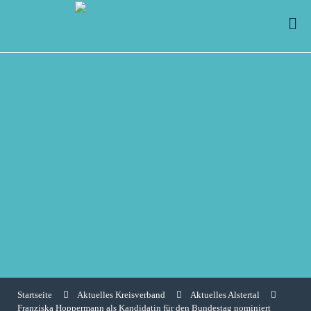
Startseite
Aktuelles Kreisverband
Aktuelles Alstertal
Franziska Hoppermann als Kandidatin für den Bundestag nominiert