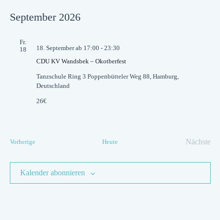
Datum
wählen.
September 2026
Fr.
18. September ab 17:00
-
23:30
18
CDU KV Wandsbek – Okotberfest
Tanzschule Ring 3
Poppenbütteler Weg 88, Hamburg,
Deutschland
26€
Veranstaltungen
Nächste
Vorherige
Heute
Verans
Kalender abonnieren