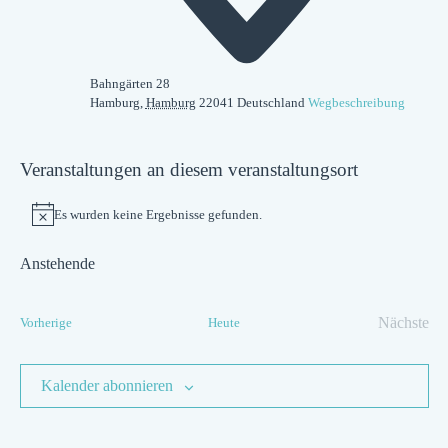
Bahngärten 28
Hamburg
,
Hamburg
22041
Deutschland
Wegbeschreibung
Veranstaltungen an diesem veranstaltungsort
Es wurden keine Ergebnisse gefunden.
Hinweis
Anstehende
Datum
wählen.
Veranstaltungen
Nächste
Vorherige
Heute
Verans
Kalender abonnieren