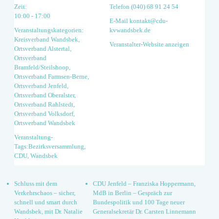
Zeit:
Telefon
(040) 68 91 24 54
10:00 - 17:00
E-Mail
kontakt@cdu-
Veranstaltungskategorien:
kvwandsbek.de
Kreisverband Wandsbek
,
Veranstalter-Website anzeigen
Ortsverband Alstertal
,
Ortsverband
Bramfeld/Steilshoop
,
Ortsverband Farmsen-Berne
,
Ortsverband Jenfeld
,
Ortsverband Oberalster
,
Ortsverband Rahlstedt
,
Ortsverband Volksdorf
,
Ortsverband Wandsbek
Veranstaltung-
Tags:
Bezirksversammlung
,
CDU
,
Wandsbek
Schluss mit dem
CDU Jenfeld – Franziska Hoppermann,
Verkehrschaos – sicher,
MdB in Berlin – Gespräch zur
schnell und smart durch
Bundespolitik und 100 Tage neuer
Wandsbek, mit Dr. Natalie
Generalsekretär Dr. Carsten Linnemann