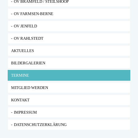
OV BRAMFELD / STEILSHOOP
OV FARMSEN-BERNE
OV JENFELD
OV RAHLSTEDT
AKTUELLES
BILDERGALERIEN
TERMINE
MITGLIED WERDEN
KONTAKT
IMPRESSUM
DATENSCHUTZERKLÄRUNG