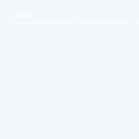
Startseite
Franziska Hoppermann &#8211; Einladung zur Berlinfahrt – je