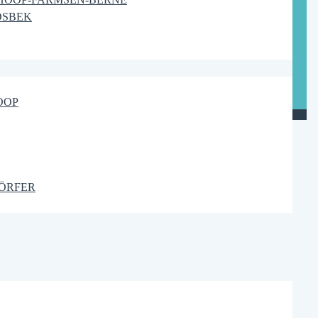
DSBEK
OOP
ÖRFER