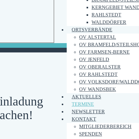
KERNGEBIET WAN
RAHLSTEDT
WALDDÖRFER
ORTSVERBÄNDE
OV ALSTERTAL
OV BRAMFELD/STEILSH
OV FARMSEN-BERNE
OV JENFELD
OV OBERALSTER
OV RAHLSTEDT
OV VOLKSDORF/WALDD
OV WANDSBEK
AKTUELLES
inladung
TERMINE
machen!
NEWSLETTER
KONTAKT
MITGLIEDERBEREICH
SPENDEN