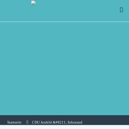
Startseite
CDU Jenfeld &#8211; Infostand