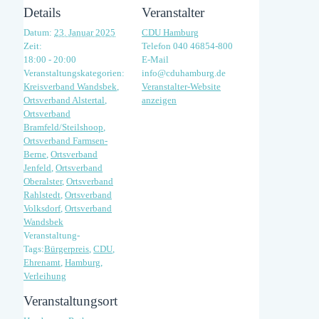
Details
Veranstalter
Datum:
23. Januar 2025
CDU Hamburg
Zeit:
Telefon
040 46854-800
18:00 - 20:00
E-Mail
Veranstaltungskategorien:
info@cduhamburg.de
Kreisverband Wandsbek
,
Veranstalter-Website
Ortsverband Alstertal
,
anzeigen
Ortsverband
Bramfeld/Steilshoop
,
Ortsverband Farmsen-
Berne
,
Ortsverband
Jenfeld
,
Ortsverband
Oberalster
,
Ortsverband
Rahlstedt
,
Ortsverband
Volksdorf
,
Ortsverband
Wandsbek
Veranstaltung-
Tags:
Bürgerpreis
,
CDU
,
Ehrenamt
,
Hamburg
,
Verleihung
Veranstaltungsort