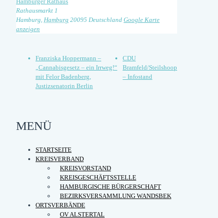
Hamburger Rathaus
Rathausmarkt 1
Hamburg
,
Hamburg
20095
Deutschland
Google Karte
anzeigen
Franziska Hoppermann –
CDU
„Cannabisgesetz – ein Irrweg!“
Bramfeld/Steilshoop
mit Felor Badenberg,
– Infostand
Justizsenatorin Berlin
MENÜ
STARTSEITE
KREISVERBAND
KREISVORSTAND
KREISGESCHÄFTSSTELLE
HAMBURGISCHE BÜRGERSCHAFT
BEZIRKSVERSAMMLUNG WANDSBEK
ORTSVERBÄNDE
OV ALSTERTAL