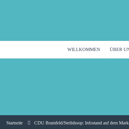
WILLKOMMEN
ÜBER U
Startseite
CDU Bramfeld/Steilshoop: Infostand auf dem Mark