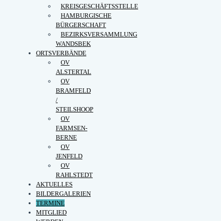
KREISGESCHÄFTSSTELLE
HAMBURGISCHE
BÜRGERSCHAFT
BEZIRKSVERSAMMLUNG
WANDSBEK
ORTSVERBÄNDE
OV
ALSTERTAL
OV
BRAMFELD
/
STEILSHOOP
OV
FARMSEN-
BERNE
OV
JENFELD
OV
RAHLSTEDT
AKTUELLES
BILDERGALERIEN
TERMINE
MITGLIED