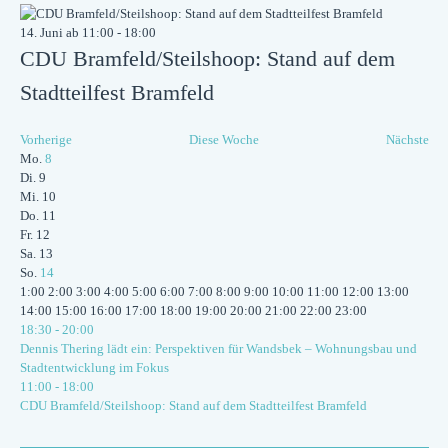
14. Juni ab 11:00
-
18:00
CDU Bramfeld/Steilshoop: Stand auf dem
Stadtteilfest Bramfeld
Vorherige
Diese Woche
Nächste
Woche
Mo.
8
von
Di.
9
Veranstaltungen
Mi.
10
Do.
11
Fr.
12
Sa.
13
So.
14
0:00
1:00
2:00
3:00
4:00
5:00
6:00
7:00
8:00
9:00
10:00
11:00
12:00
13:00
0:00
14:00
15:00
16:00
17:00
18:00
19:00
20:00
21:00
22:00
23:00
June
18:30
-
20:00
Montag,
8,
Dennis Thering lädt ein: Perspektiven für Wandsbek – Wohnungsbau und
Juni
2026
Stadtentwicklung im Fokus
Keine
Keine
Keine
Keine
Keine
June
11:00
-
18:00
Dienstag,
Mittwoch,
Donnerstag,
Freitag,
Samstag,
Sonntag,
8,
Veranstaltungen
Veranstaltungen
Veranstaltungen
Veranstaltungen
Veranstaltungen
14,
CDU Bramfeld/Steilshoop: Stand auf dem Stadtteilfest Bramfeld
Juni
Juni
Juni
Juni
Juni
Juni
an
an
an
an
an
2026
2026
diesem
diesem
diesem
diesem
diesem