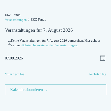
EKZ Tondo
EKZ Tondo
Veranstaltungen
Veranstaltungen für 7. August 2026
Keine Veranstaltungen für 7. August 2026 vorgesehen. Hier geht es
Hinweis
zu den
nächsten bevorstehenden Veranstaltungen
.
Ansic
Ver
07.08.2026
Tag
Navig
Datum
Ans
wählen.
Vorheriger Tag
Nächster Tag
Nav
Kalender abonnieren