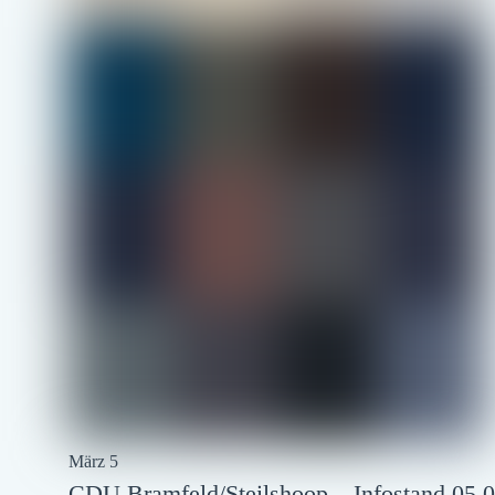
März
5
CDU Bramfeld/Steilshoop – Infostand 05.