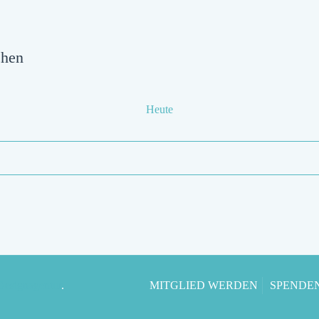
chen
Heute
 Designagentur
.
MITGLIED WERDEN
SPENDE