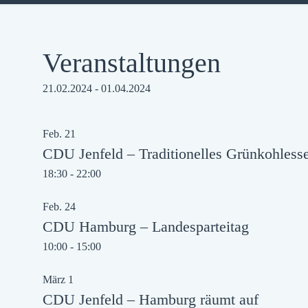
Veranstaltungen
21.02.2024
 - 
01.04.2024
Datum
List
auswählen.
Feb.
21
of
CDU Jenfeld – Traditionelles Grünkohless
Veranstaltungen
18:30
-
22:00
in
Feb.
24
Photo
CDU Hamburg – Landesparteitag
View
10:00
-
15:00
März
1
CDU Jenfeld – Hamburg räumt auf