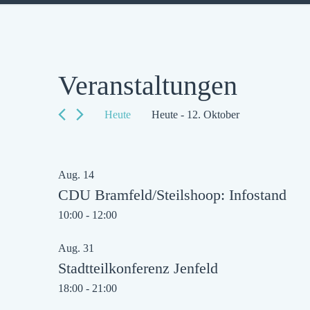
Veranstaltungen
Heute
Heute
 - 
12. Oktober
Datum
auswählen.
List
Aug.
14
of
CDU Bramfeld/Steilshoop: Infostand
Veranstaltungen
10:00
-
12:00
in
Aug.
31
Photo
Stadtteilkonferenz Jenfeld
View
18:00
-
21:00