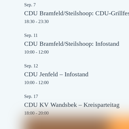
Sep.
7
CDU Bramfeld/Steilshoop: CDU-Grillfest
18:30
-
23:30
Sep.
11
CDU Bramfeld/Steilshoop: Infostand
10:00
-
12:00
Sep.
12
CDU Jenfeld – Infostand
10:00
-
12:00
Sep.
17
CDU KV Wandsbek – Kreisparteitag
18:00
-
20:00