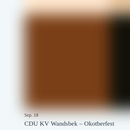
Sep.
18
CDU KV Wandsbek – Okotberfest