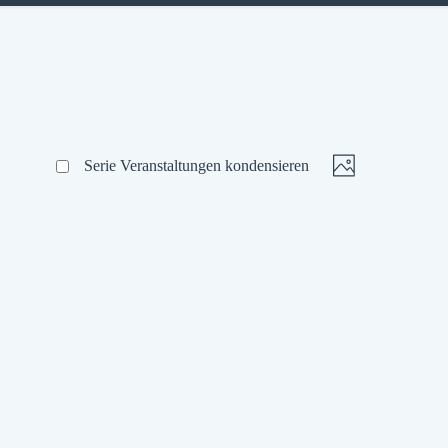
Ansichte
Veranstaltu
Serie Veranstaltungen kondensieren
Foto
Navigati
Ansichten-
Navigation