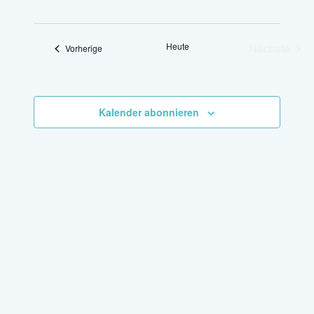
Datum
Ansich
auswählen.
Naviga
Heute
Nächste
Veranstaltungen
Vorherige
Veransta
Kalender abonnieren