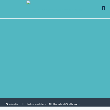
Startseite
Infostand der CDU Bramfeld/Steilshoop