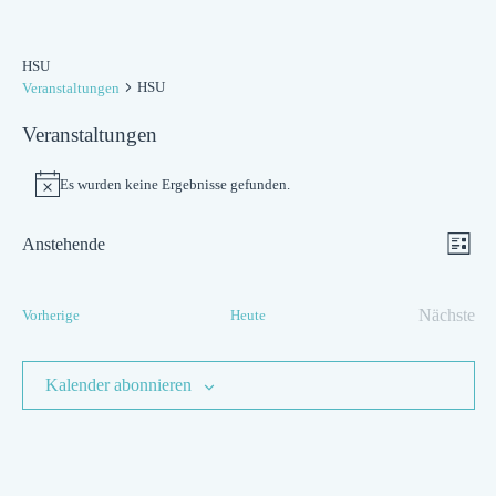
HSU
HSU
Veranstaltungen
Veranstaltungen
Es wurden keine Ergebnisse gefunden.
Hinweis
Ansic
Ver
Anstehende
Liste
Navig
Datum
Ans
wählen.
Veranstaltungen
Nächste
Vorherige
Heute
Nav
Verans
Kalender abonnieren