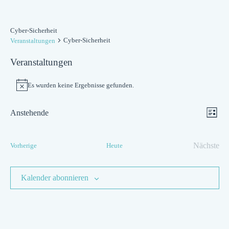
Cyber-Sicherheit
Cyber-Sicherheit
Veranstaltungen
Veranstaltungen
Es wurden keine Ergebnisse gefunden.
Hinweis
Ansic
Ver
Anstehende
Liste
Navig
Datum
Ans
wählen.
Veranstaltungen
Nächste
Vorherige
Heute
Nav
Verans
Kalender abonnieren