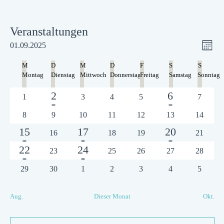
Veranstaltungen
Ansic
Ver
01.09.2025
Mona
Navig
Datum
Ans
Kalender
wählen.
M
D
M
D
F
S
S
von
Montag
Dienstag
Mittwoch
Donnerstag
Freitag
Samstag
Sonntag
Nav
Veranstaltungen
1
1
2
6
0
0
0
0
0
1
3
4
5
7
Veranstaltungen
Veranstaltungen
Veranstaltungen
Veranstaltungen
Veranst
Veranstaltung
Veranstaltun
0
0
0
0
0
0
0
8
9
10
11
12
13
14
Veranstaltungen
Veranstaltungen
Veranstaltungen
Veranstaltungen
Veranstaltungen
Veranstaltungen
Veransta
1
1
1
15
17
20
0
0
0
0
16
18
19
21
Veranstaltungen
Veranstaltungen
Veranstaltungen
Veransta
Veranstaltung
Veranstaltung
Veranstaltun
1
1
22
24
0
0
0
0
0
23
25
26
27
28
Veranstaltungen
Veranstaltungen
Veranstaltungen
Veranstaltungen
Veransta
Veranstaltung
Veranstaltung
0
0
0
0
0
0
0
29
30
1
2
3
4
5
Veranstaltungen
Veranstaltungen
Veranstaltungen
Veranstaltungen
Veranstaltungen
Veranstaltungen
Veranst
Aug.
Dieser Monat
Okt.