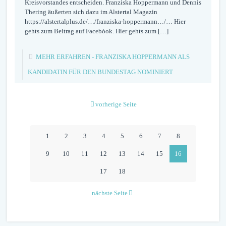
Kreisvorstandes entscheiden. Franziska Hoppermann und Dennis
Thering äußerten sich dazu im Alstertal Magazin
https://alstertalplus.de/…/franziska-hoppermann…/… Hier
gehts zum Beitrag auf Facebóok. Hier gehts zum
[…]
MEHR ERFAHREN
- FRANZISKA HOPPERMANN ALS
KANDIDATIN FÜR DEN BUNDESTAG NOMINIERT
vorherige Seite
1
2
3
4
5
6
7
8
9
10
11
12
13
14
15
16
17
18
nächste Seite