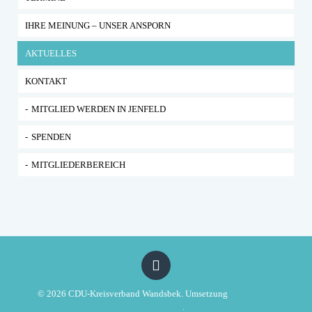
IHRE MEINUNG – UNSER ANSPORN
AKTUELLES
KONTAKT
MITGLIED WERDEN IN JENFELD
SPENDEN
MITGLIEDERBEREICH
© 2026 CDU-Kreisverband Wandsbek. Umsetzung
Politikwerft
Designagentur
.