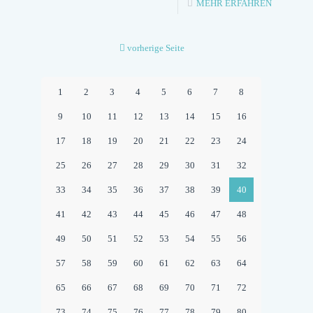
-
MEHR ERFAHREN
STARKES
SIGNAL
vorherige Seite
–
CDU
1
2
3
4
5
6
7
8
WANDSB
9
10
11
12
13
14
15
16
STELLT
17
18
19
20
21
22
23
24
GESCHLO
25
26
27
28
29
30
31
32
UND
33
34
35
36
37
38
39
40
STARKES
TEAM
41
42
43
44
45
46
47
48
FÜR
49
50
51
52
53
54
55
56
DIE
57
58
59
60
61
62
63
64
ZUKUNFT
65
66
67
68
69
70
71
72
AUF
73
74
75
76
77
78
79
80