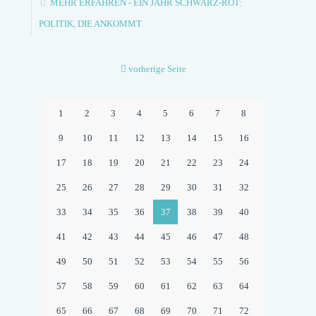
MEHR ERFAHREN
- EIN JAHR SCHWARZ-ROT:
POLITIK, DIE ANKOMMT
vorherige Seite
1
2
3
4
5
6
7
8
9
10
11
12
13
14
15
16
17
18
19
20
21
22
23
24
25
26
27
28
29
30
31
32
33
34
35
36
37
38
39
40
41
42
43
44
45
46
47
48
49
50
51
52
53
54
55
56
57
58
59
60
61
62
63
64
65
66
67
68
69
70
71
72