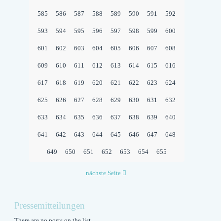
585
586
587
588
589
590
591
592
593
594
595
596
597
598
599
600
601
602
603
604
605
606
607
608
609
610
611
612
613
614
615
616
617
618
619
620
621
622
623
624
625
626
627
628
629
630
631
632
633
634
635
636
637
638
639
640
641
642
643
644
645
646
647
648
649
650
651
652
653
654
655
nächste Seite
Pressemitteilungen
There are no posts on the list.