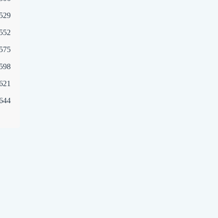
529
552
575
598
621
644