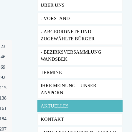
ÜBER UNS
VORSTAND
ABGEORDNETE UND
ZUGEWÄHLTE BÜRGER
23
BEZIRKSVERSAMMLUNG
46
WANDSBEK
69
TERMINE
92
IHRE MEINUNG – UNSER
115
ANSPORN
138
AKTUELLES
161
184
KONTAKT
207