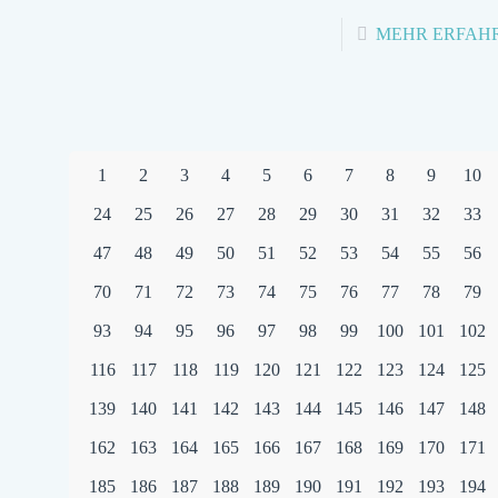
MEHR ERFAH
1
2
3
4
5
6
7
8
9
10
24
25
26
27
28
29
30
31
32
33
47
48
49
50
51
52
53
54
55
56
70
71
72
73
74
75
76
77
78
79
93
94
95
96
97
98
99
100
101
102
116
117
118
119
120
121
122
123
124
125
139
140
141
142
143
144
145
146
147
148
162
163
164
165
166
167
168
169
170
171
185
186
187
188
189
190
191
192
193
194