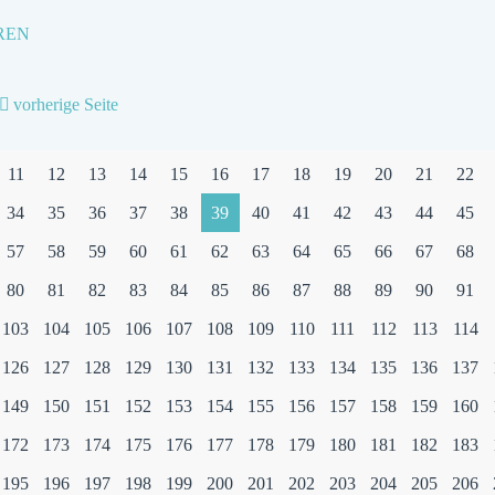
-
REN
CDU
RAHLSTEDT
vorherige Seite
VERTEILT
ROSEN
11
12
13
14
15
16
17
18
19
20
21
22
ZUM
34
35
36
37
38
39
40
41
42
43
44
45
MUTTERTAG
57
58
59
60
61
62
63
64
65
66
67
68
80
81
82
83
84
85
86
87
88
89
90
91
103
104
105
106
107
108
109
110
111
112
113
114
126
127
128
129
130
131
132
133
134
135
136
137
149
150
151
152
153
154
155
156
157
158
159
160
172
173
174
175
176
177
178
179
180
181
182
183
195
196
197
198
199
200
201
202
203
204
205
206