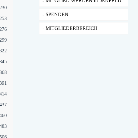
MITGLIED WERDEN IN JENFELD
230
SPENDEN
253
MITGLIEDERBEREICH
276
299
322
345
368
391
414
437
460
483
506