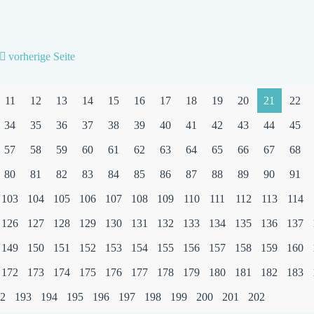
vorherige Seite
11
12
13
14
15
16
17
18
19
20
21
22
34
35
36
37
38
39
40
41
42
43
44
45
57
58
59
60
61
62
63
64
65
66
67
68
80
81
82
83
84
85
86
87
88
89
90
91
103
104
105
106
107
108
109
110
111
112
113
114
126
127
128
129
130
131
132
133
134
135
136
137
149
150
151
152
153
154
155
156
157
158
159
160
172
173
174
175
176
177
178
179
180
181
182
183
2
193
194
195
196
197
198
199
200
201
202