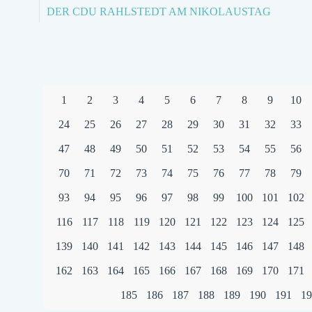
DER CDU RAHLSTEDT AM NIKOLAUSTAG
1
2
3
4
5
6
7
8
9
10
24
25
26
27
28
29
30
31
32
33
47
48
49
50
51
52
53
54
55
56
70
71
72
73
74
75
76
77
78
79
93
94
95
96
97
98
99
100
101
102
116
117
118
119
120
121
122
123
124
125
139
140
141
142
143
144
145
146
147
148
162
163
164
165
166
167
168
169
170
171
185
186
187
188
189
190
191
19