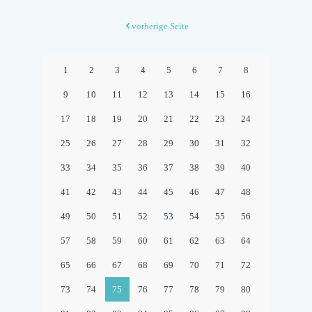
BLÄNS
PLATZ:
vorherige Seite
WÜRDI
EINES
1
2
3
4
5
6
7
8
PRÄGE
9
10
11
12
13
14
15
16
RAHLS
17
18
19
20
21
22
23
24
KULTU
25
26
27
28
29
30
31
32
33
34
35
36
37
38
39
40
41
42
43
44
45
46
47
48
49
50
51
52
53
54
55
56
57
58
59
60
61
62
63
64
65
66
67
68
69
70
71
72
73
74
75
76
77
78
79
80