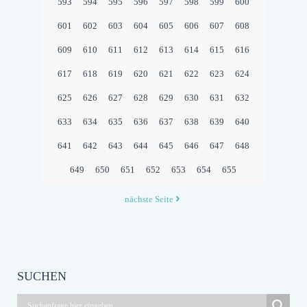
593
594
595
596
597
598
599
600
601
602
603
604
605
606
607
608
609
610
611
612
613
614
615
616
617
618
619
620
621
622
623
624
625
626
627
628
629
630
631
632
633
634
635
636
637
638
639
640
641
642
643
644
645
646
647
648
649
650
651
652
653
654
655
nächste Seite
SUCHEN