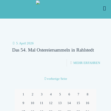
5. April 2026
Das 54. Mal Ostereiersammeln in Rahlstedt
-
MEHR ERFAHREN
DAS
54.
vorherige Seite
MAL
OSTER
1
2
3
4
5
6
7
8
IN
9
10
11
12
13
14
15
16
RAHLS