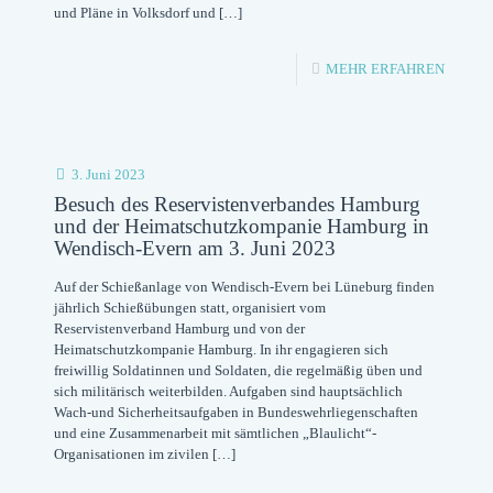
und Pläne in Volksdorf und
[…]
TOLLE
GÄSTE,
-
MEHR ERFAHREN
GUTES
SAMST
ESSEN,
10.06.2
GUTE
KOMMU
3. Juni 2023
LAUNE
FAHRR
Besuch des Reservistenverbandes Hamburg
und der Heimatschutzkompanie Hamburg in
DES
Wendisch-Evern am 3. Juni 2023
ORTSV
Auf der Schießanlage von Wendisch-Evern bei Lüneburg finden
VOLKS
jährlich Schießübungen statt, organisiert vom
Reservistenverband Hamburg und von der
Heimatschutzkompanie Hamburg. In ihr engagieren sich
freiwillig Soldatinnen und Soldaten, die regelmäßig üben und
sich militärisch weiterbilden. Aufgaben sind hauptsächlich
Wach-und Sicherheitsaufgaben in Bundeswehrliegenschaften
und eine Zusammenarbeit mit sämtlichen „Blaulicht“-
Organisationen im zivilen
[…]