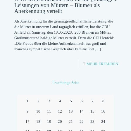
Leistungen von Müttern – Blumen als
Anerkennung verteilt
Als Anerkennung für die gesamtgesellschaftliche Leistung, die
die Mütter in unserem Land tagtäglich erfüllen, hat die CDU
Jenfeld am Samstag, den 13.05.2023, 200 Blumen an Mütter,
Großmütter und baldige Mütter verteilt. Dazu die CDU Jenfeld:
„Die Freude über die kleine Aufmerksamkeit war groß und
manches sympathische Gespräch über Familie und
[…]
-
MEHR ERFAHREN
CDU
JENFE
vorherige Seite
BEDAN
SICH
1
2
3
4
5
6
7
8
FÜR
9
10
11
12
13
14
15
16
DIE
17
18
19
20
21
22
23
24
GROSSA