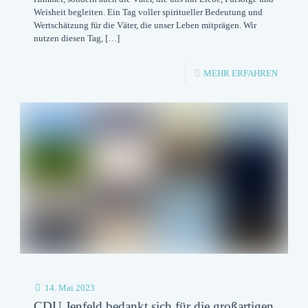
2023
Weisheit begleiten. Ein Tag voller spiritueller Bedeutung und
Wertschätzung für die Väter, die unser Leben mitprägen. Wir
nutzen diesen Tag,
[…]
-
MEHR ERFAHREN
GESEG
CHRIST
HIMME
UND
EINEN
FROHE
VATER
14. Mai 2023
CDU Jenfeld bedankt sich für die großartigen