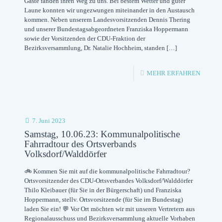
Gäste fanden ihren Weg zu uns. Bei bestem Wetter und guter
Laune konnten wir ungezwungen miteinander in den Austausch
BIS
kommen. Neben unserem Landesvorsitzenden Dennis Thering
13.6.23
und unserer Bundestagsabgeordneten Franziska Hoppermann
sowie der Vorsitzenden der CDU-Fraktion der
Bezirksversammlung, Dr. Natalie Hochheim, standen
[…]
-
MEHR ERFAHREN
SO
WAR
UNSER
7. Juni 2023
SOMME
Samstag, 10.06.23: Kommunalpolitische
Fahrradtour des Ortsverbands
AM
Volksdorf/Walddörfer
6.6.
🚲 Kommen Sie mit auf die kommunalpolitische Fahrradtour?
IN
Ortsvorsitzender des CDU-Ortsverbandes Volksdorf/Walddörfer
Thilo Kleibauer (für Sie in der Bürgerschaft) und Franziska
FARMS
Hoppermann, stellv. Ortsvorsitzende (für Sie im Bundestag)
BERNE
laden Sie ein! 💬 Vor Ort möchten wir mit unseren Vertretern aus
Regionalausschuss und Bezirksversammlung aktuelle Vorhaben
–