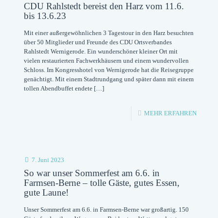
DER
CDU Rahlstedt bereist den Harz vom 11.6.
bis 13.6.23
PODCA
Mit einer außergewöhnlichen 3 Tagestour in den Harz besuchten
DES
über 50 Mitglieder und Freunde des CDU Ortsverbandes
CDU-
Rahlstedt Wernigerode. Ein wunderschöner kleiner Ort mit
vielen restaurierten Fachwerkhäusern und einem wundervollen
ORTSV
Schloss. Im Kongresshotel von Wernigerode hat die Reisegruppe
RAHLS
genächtigt. Mit einem Stadtrundgang und später dann mit einem
tollen Abendbuffet endete
[…]
FOLGE
05:
-
MEHR ERFAHREN
DIE
CDU
MITGL
RAHLS
DER
BEREI
7. Juni 2023
CDU
DEN
So war unser Sommerfest am 6.6. in
RAHLS
Farmsen-Berne – tolle Gäste, gutes Essen,
HARZ
gute Laune!
VOM
Unser Sommerfest am 6.6. in Farmsen-Berne war großartig. 150
11.6.