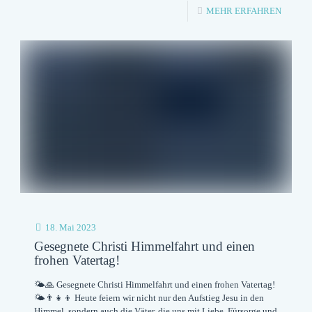
-
MEHR ERFAHREN
BESUC
DES
RESER
HAMB
UND
DER
HEIMA
HAMB
IN
WENDI
18. Mai 2023
EVERN
Gesegnete Christi Himmelfahrt und einen
frohen Vatertag!
AM
3.
🌤️🙏 Gesegnete Christi Himmelfahrt und einen frohen Vatertag!
🌤️👨‍👧‍👦 Heute feiern wir nicht nur den Aufstieg Jesu in den
JUNI
Himmel, sondern auch die Väter, die uns mit Liebe, Fürsorge und