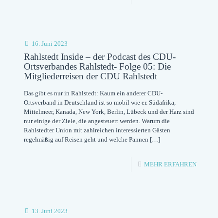
DAS
VERKE
DER
16. Juni 2023
CDU
Rahlstedt Inside – der Podcast des CDU-
Ortsverbandes Rahlstedt- Folge 05: Die
HAMBU
Mitgliederreisen der CDU Rahlstedt
SCHLU
Das gibt es nur in Rahlstedt: Kaum ein anderer CDU-
MIT
Ortsverband in Deutschland ist so mobil wie er. Südafrika,
Mittelmeer, Kanada, New York, Berlin, Lübeck und der Harz sind
DEM
nur einige der Ziele, die angesteuert werden. Warum die
VERKE
Rahlstedter Union mit zahlreichen interessierten Gästen
regelmäßig auf Reisen geht und welche Pannen
[…]
HAMB
FIT
-
MEHR ERFAHREN
FÜR
RAHLS
DIE
INSIDE
ZUKUN
–
13. Juni 2023
MACH