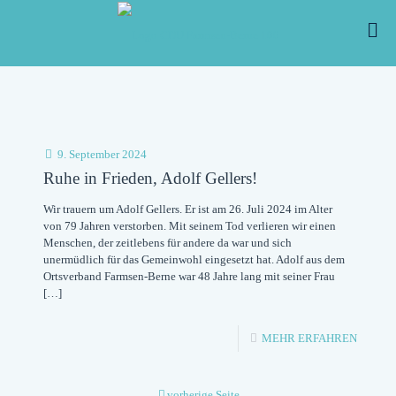
9. September 2024
Ruhe in Frieden, Adolf Gellers!
Wir trauern um Adolf Gellers. Er ist am 26. Juli 2024 im Alter
von 79 Jahren verstorben. Mit seinem Tod verlieren wir einen
Menschen, der zeitlebens für andere da war und sich
unermüdlich für das Gemeinwohl eingesetzt hat. Adolf aus dem
Ortsverband Farmsen-Berne war 48 Jahre lang mit seiner Frau
[…]
-
MEHR ERFAHREN
RUHE
IN
vorherige Seite