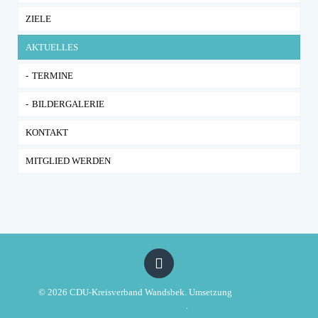
ZIELE
BEZIRKSVERSAMMLUNG WANDSBEK
AKTUELLES
TERMINE
BILDERGALERIE
KONTAKT
MITGLIED WERDEN
© 2026 CDU-Kreisverband Wandsbek. Umsetzung
Politikwerft
Designagentur
.