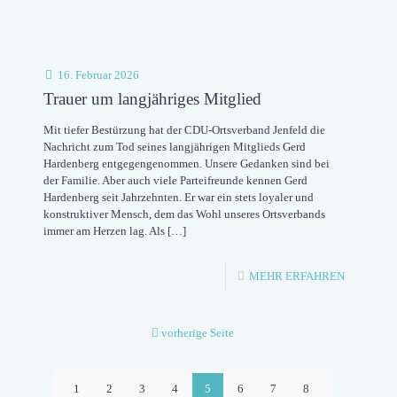
16. Februar 2026
Trauer um langjähriges Mitglied
Mit tiefer Bestürzung hat der CDU-Ortsverband Jenfeld die
Nachricht zum Tod seines langjährigen Mitglieds Gerd
Hardenberg entgegengenommen. Unsere Gedanken sind bei
der Familie. Aber auch viele Parteifreunde kennen Gerd
Hardenberg seit Jahrzehnten. Er war ein stets loyaler und
konstruktiver Mensch, dem das Wohl unseres Ortsverbands
immer am Herzen lag. Als
[…]
-
MEHR ERFAHREN
TRAUER
UM
vorherige Seite
LANGJÄH
MITGLIE
1
2
3
4
5
6
7
8