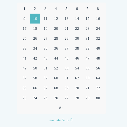
GRILLFE
1
2
3
4
5
6
7
8
–
9
10
11
12
13
14
15
16
EXKLUSI
17
18
19
20
21
22
23
24
FÜR
25
26
27
28
29
30
31
32
MITGLIE
33
34
35
36
37
38
39
40
AUS
BRAMFEL
41
42
43
44
45
46
47
48
STEILSH
49
50
51
52
53
54
55
56
&
57
58
59
60
61
62
63
64
FARMSEN
65
66
67
68
69
70
71
72
BERNE
73
74
75
76
77
78
79
80
81
nächste Seite