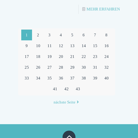
-
MEHR ERFAHREN
CDU-
ORTSVER
1
2
3
4
5
6
7
8
VOLKSDO
9
10
11
12
13
14
15
16
BESTÄTI
EINSTIM
17
18
19
20
21
22
23
24
DAS
25
26
27
28
29
30
31
32
FÜHRUN
33
34
35
36
37
38
39
40
41
42
43
nächste Seite