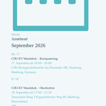
Woche
Anstehend
Datum
September 2026
wählen.
Do.
17
CDU KV Wandsbek – Kreisparteitag
17. September ab 18:00
-
20:00
CDU-Kreisgeschäftsstelle
Am Neumarkt 38b, Hamburg,
Hamburg, Germany
Fr.
18
CDU KV Wandsbek – Okotberfest
18. September ab 17:00
-
23:30
Tanzschule Ring 3
Poppenbütteler Weg 88, Hamburg,
Deutschland
26€